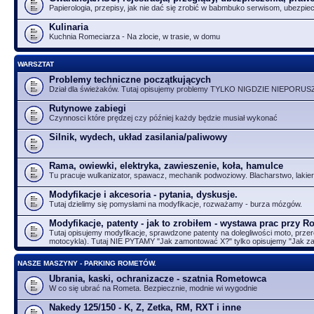
Papierologia, przepisy, jak nie dać się zrobić w babmbuko serwisom, ubezpie
Kulinaria
Kuchnia Romeciarza - Na zlocie, w trasie, w domu
WARSZTAT
Problemy techniczne początkujących
Dział dla świeżaków. Tutaj opisujemy problemy TYLKO NIGDZIE NIEPORUS
Rutynowe zabiegi
Czynnosci które prędzej czy później każdy będzie musiał wykonać
Silnik, wydech, układ zasilania/paliwowy
Rama, owiewki, elektryka, zawieszenie, koła, hamulce
Tu pracuje wulkanizator, spawacz, mechanik podwoziowy. Blacharstwo, lakier
Modyfikacje i akcesoria - pytania, dyskusje.
Tutaj dzielimy się pomysłami na modyfikacje, rozważamy - burza mózgów.
Modyfikacje, patenty - jak to zrobiłem - wystawa prac przy 
Tutaj opisujemy modyfikacje, sprawdzone patenty na dolegliwości moto, przer
motocykla). Tutaj NIE PYTAMY "Jak zamontować X?" tylko opisujemy "Jak 
NASZE MASZYNY - PARKING ROMETÓW.
Ubrania, kaski, ochranizacze - szatnia Rometowca
W co się ubrać na Rometa. Bezpiecznie, modnie wi wygodnie
Nakedy 125/150 - K, Z, Zetka, RM, RXT i inne