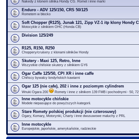
Nakedy z klonem silnika Hondy CG. Romet i inne marki
Enduro - ADV 125/150, CRS 50/125
Rometem w błocko
Soft Chopper (R125), Junak 121, Zipp VZ-1 itp klony Hondy 
Motocykle z silnikiem OHC (Honda CB)
Division 125/249
R125, R150, R250
Choppery/cruisery z klonami silników Hondy
Skutery - Maxi 125, Retro, Inne
Wszystkie chińskie skutery z silnikiem GY6
Ogar Caffe 125/50, CPI XR i inne caffe
Chińscy bywalcy londyńskich kawiarni
Ogar 125 (nie cafe), 202 i inne z poziomym cylindrem
Wnuki Ogara 200
Romety i inne z silnikem 139 FMB i pochodnymi - 50, 72
Inne motocykle chińskie
Modele niepasujące do powyższych kategorii.
Stare Romety polskiej produkcji (nie czterosuwy)
Ogary, Komary, Motorynki, Charty i inne dwusuwowe maluchy z PRL
Inne motocykle
Europejskie, japońskie, amerykańskie, radzieckie