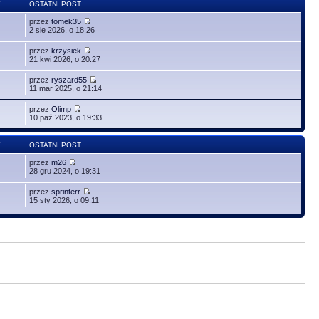
Y
OSTATNI POST
przez
tomek35
2 sie 2026, o 18:26
przez
krzysiek
21 kwi 2026, o 20:27
przez
ryszard55
11 mar 2025, o 21:14
przez
Olimp
10 paź 2023, o 19:33
Y
OSTATNI POST
przez
m26
28 gru 2024, o 19:31
przez
sprinterr
15 sty 2026, o 09:11