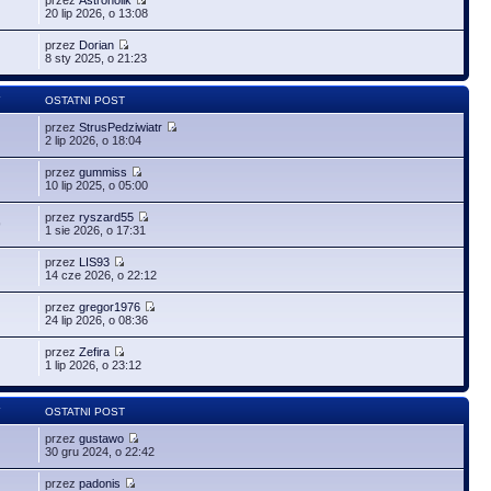
20 lip 2026, o 13:08
przez
Dorian
8 sty 2025, o 21:23
Y
OSTATNI POST
przez
StrusPedziwiatr
2 lip 2026, o 18:04
przez
gummiss
10 lip 2025, o 05:00
przez
ryszard55
9
1 sie 2026, o 17:31
przez
LIS93
14 cze 2026, o 22:12
przez
gregor1976
24 lip 2026, o 08:36
przez
Zefira
1 lip 2026, o 23:12
Y
OSTATNI POST
przez
gustawo
30 gru 2024, o 22:42
przez
padonis