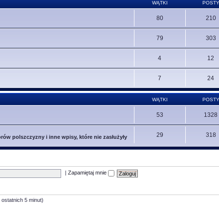
WĄTKI
POST
80
210
79
303
4
12
7
24
WĄTKI
POST
53
1328
29
318
ów polszczyzny i inne wpisy, które nie zasłużyły
|
Zapamiętaj mnie
 ostatnich 5 minut)