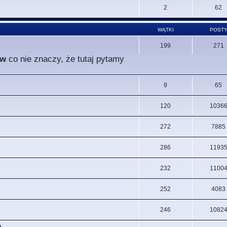
2
62
WĄTKI
POST
199
271
ów
co nie znaczy, że tutaj pytamy
9
65
120
1036
272
7885
286
1193
232
1100
252
4083
246
1082
.