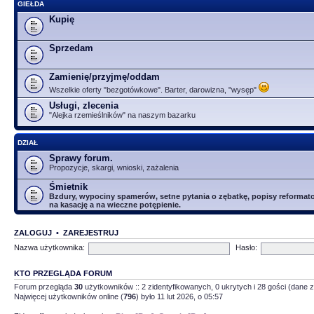
GIEŁDA
Kupię
Sprzedam
Zamienię/przyjmę/oddam
Wszelkie oferty "bezgotówkowe". Barter, darowizna, "wysęp"
Usługi, zlecenia
"Alejka rzemieślników" na naszym bazarku
DZIAŁ
Sprawy forum.
Propozycje, skargi, wnioski, zażalenia
Śmietnik
Bzdury, wypociny spamerów, setne pytania o zębatkę, popisy reformator
na kasację a na wieczne potępienie.
ZALOGUJ
•
ZAREJESTRUJ
Nazwa użytkownika:
Hasło:
KTO PRZEGLĄDA FORUM
Forum przegląda
30
użytkowników :: 2 zidentyfikowanych, 0 ukrytych i 28 gości (dane z
Najwięcej użytkowników online (
796
) było 11 lut 2026, o 05:57