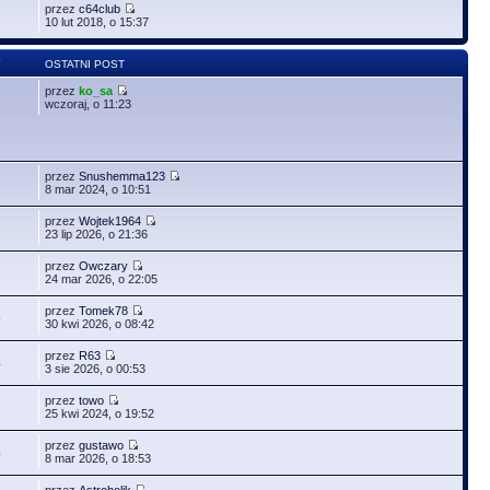
przez
c64club
10 lut 2018, o 15:37
Y
OSTATNI POST
przez
ko_sa
wczoraj, o 11:23
przez
Snushemma123
8 mar 2024, o 10:51
przez
Wojtek1964
6
23 lip 2026, o 21:36
przez
Owczary
24 mar 2026, o 22:05
przez
Tomek78
5
30 kwi 2026, o 08:42
przez
R63
4
3 sie 2026, o 00:53
przez
towo
25 kwi 2024, o 19:52
przez
gustawo
4
8 mar 2026, o 18:53
przez
Astroholik