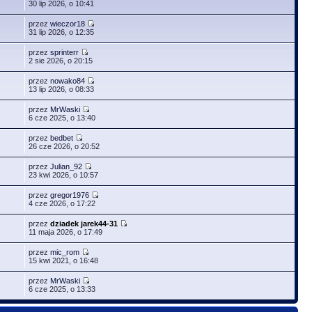
30 lip 2026, o 10:41
przez
wieczor18
31 lip 2026, o 12:35
przez
sprinterr
2 sie 2026, o 20:15
przez
nowako84
13 lip 2026, o 08:33
przez
MrWaski
6 cze 2025, o 13:40
przez
bedbet
26 cze 2026, o 20:52
przez
Julian_92
23 kwi 2026, o 10:57
przez
gregor1976
4 cze 2026, o 17:22
przez
dziadek jarek44-31
11 maja 2026, o 17:49
przez
mic_rom
15 kwi 2021, o 16:48
przez
MrWaski
6 cze 2025, o 13:33