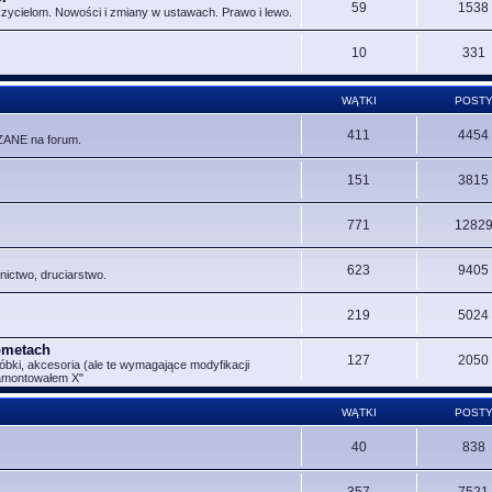
59
1538
czycielom. Nowości i zmiany w ustawach. Prawo i lewo.
10
331
WĄTKI
POST
411
4454
ZANE na forum.
151
3815
771
1282
623
9405
nictwo, druciarstwo.
219
5024
Rometach
127
2050
óbki, akcesoria (ale te wymagające modyfikacji
zamontowałem X"
WĄTKI
POST
40
838
357
7521