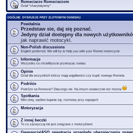
Romeciarze Romeciarzom
Dział "charytatywny"
OGÓLNE. DYSKUSJE PRZY ZLOTOWYM OGNISKU.
Powitalnia
Przedstaw sie, daj się poznać.
Jedyny dział dostępny dla nowych użytkownik
jak naprawić motocykl.
Non-Polish discussions
English preferred. We will try to help you with your Romet motorcycle.
Informacje
Wszystko co chcielibyscie przekazac swiatu
Opinie
Dział dla wszystkich którzy mają wątpliwości czy kupić nowego Rometa
Podróże
Podróże na Romecie? Dlaczego nie. Na innym ostatecznie też można
Spotkania
Mini zloty, wpólne bujanie się, rozmowy przy napojach
Motoryzacja
Z innej beczki
To co zazwyczaj nie jest związane z motocyklami
Gwarancja/ASO, rejestracja, przeglądy, ubezpieczenia, prawo