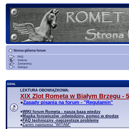
Strona główna forum
FAQ
Galeria
Zarejestruj
Zaloguj
DZIAŁ
LEKTURA OBOWIĄZKOWA:
XIX Zlot Rometa w Białym Brzegu - 5
●
Zasady pisania na forum - "Regulamin"
●
WIKI forum Rometa - nasza baza wiedzy
●
Mapka forowiczów -odwiedziny, pomoc w drodze
●
FAQ techniczny -najczęstsze problemy
●
Zanim napiszesz "WITAM"