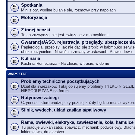
Spotkania
Mini zloty, wpólne bujanie się, rozmowy przy napojach
Motoryzacja
Z innej beczki
To co zazwyczaj nie jest związane z motocyklami
Gwarancja/ASO, rejestracja, przeglądy, ubezpieczenia
Papierologia, przepisy, jak nie dać się zrobić w babmbuko serwi
ubezpieczycielom. Nowości i zmiany w ustawach. Prawo i lewo.
Kulinaria
Kuchnia Romeciarza - Na zlocie, w trasie, w domu
WARSZTAT
Problemy techniczne początkujących
Dział dla świeżaków. Tutaj opisujemy problemy TYLKO NIGDZIE
NIEPORUSZANE na forum.
Rutynowe zabiegi
Czynnosci które prędzej czy później każdy będzie musiał wykon
Silnik, wydech, układ zasilania/paliwowy
Rama, owiewki, elektryka, zawieszenie, koła, hamulce
Tu pracuje wulkanizator, spawacz, mechanik podwoziowy. Blacha
lakiernictwo, druciarstwo.