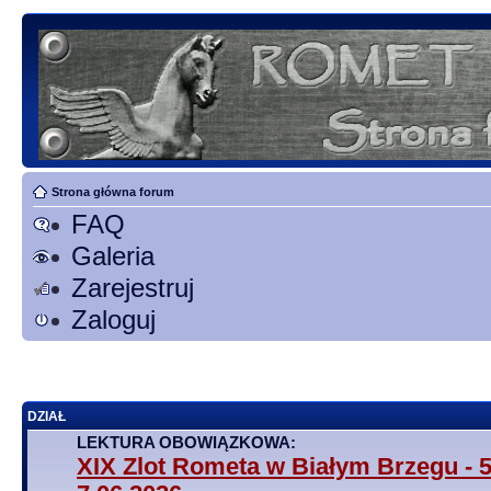
Strona główna forum
FAQ
Galeria
Zarejestruj
Zaloguj
DZIAŁ
LEKTURA OBOWIĄZKOWA:
XIX Zlot Rometa w Białym Brzegu - 5