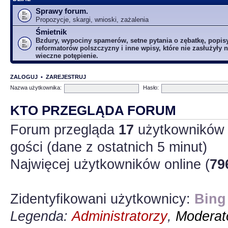
Sprawy forum.
Propozycje, skargi, wnioski, zażalenia
Śmietnik
Bzdury, wypociny spamerów, setne pytania o zębatkę, popis
reformatorów polszczyzny i inne wpisy, które nie zasłużyły n
wieczne potępienie.
ZALOGUJ
•
ZAREJESTRUJ
Nazwa użytkownika:
Hasło:
KTO PRZEGLĄDA FORUM
Forum przegląda
17
użytkowników :
gości (dane z ostatnich 5 minut)
Najwięcej użytkowników online (
79
Zidentyfikowani użytkownicy:
Bing
Legenda:
Administratorzy
,
Moderato