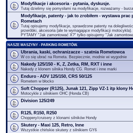
Modyfikacje i akcesoria - pytania, dyskusje.
Tutaj dzielimy się pomysłami na modyfikacje, rozważamy - bur
Modyfikacje, patenty - jak to zrobiłem - wystawa prac 
Rometach
Tutaj opisujemy modyfikacje, sprawdzone patenty na dolegliwośc
przeróbki, akcesoria (ale te wymagające modyfikacji motocykla).
PYTAMY "Jak zamontować X?" tylko opisujemy "Jak zamontow
NASZE MASZYNY - PARKING ROMETÓW.
Ubrania, kaski, ochranizacze - szatnia Rometowca
W co się ubrać na Rometa. Bezpiecznie, modnie wi wygodnie
Nakedy 125/150 - K, Z, Zetka, RM, RXT i inne
Nakedy z klonem silnika Hondy CG. Romet i inne marki
Enduro - ADV 125/150, CRS 50/125
Rometem w błocko
Soft Chopper (R125), Junak 121, Zipp VZ-1 itp klony
Motocykle z silnikiem OHC (Honda CB)
Division 125/249
R125, R150, R250
Choppery/cruisery z klonami silników Hondy
Skutery - Maxi 125, Retro, Inne
Wszystkie chińskie skutery z silnikiem GY6