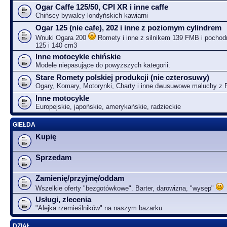
Ogar Caffe 125/50, CPI XR i inne caffe
Chińscy bywalcy londyńskich kawiarni
Ogar 125 (nie cafe), 202 i inne z poziomym cylindrem
Wnuki Ogara 200
Romety i inne z silnikem 139 FMB i pochodn
125 i 140 cm3
Inne motocykle chińskie
Modele niepasujące do powyższych kategorii.
Stare Romety polskiej produkcji (nie czterosuwy)
Ogary, Komary, Motorynki, Charty i inne dwusuwowe maluchy z
Inne motocykle
Europejskie, japońskie, amerykańskie, radzieckie
GIEŁDA
Kupię
Sprzedam
Zamienię/przyjmę/oddam
Wszelkie oferty "bezgotówkowe". Barter, darowizna, "wysęp"
Usługi, zlecenia
"Alejka rzemieślników" na naszym bazarku
DZIAŁ