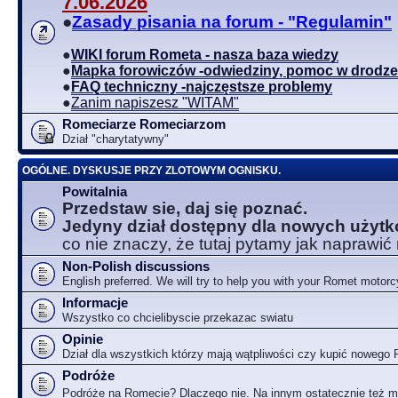
7.06.2026
●
Zasady pisania na forum - "Regulamin"
●
WIKI forum Rometa - nasza baza wiedzy
●
Mapka forowiczów -odwiedziny, pomoc w drodze
●
FAQ techniczny -najczęstsze problemy
●
Zanim napiszesz "WITAM"
Romeciarze Romeciarzom
Dział "charytatywny"
OGÓLNE. DYSKUSJE PRZY ZLOTOWYM OGNISKU.
Powitalnia
Przedstaw sie, daj się poznać.
Jedyny dział dostępny dla nowych użyt
co nie znaczy, że tutaj pytamy jak naprawić
Non-Polish discussions
English preferred. We will try to help you with your Romet motorc
Informacje
Wszystko co chcielibyscie przekazac swiatu
Opinie
Dział dla wszystkich którzy mają wątpliwości czy kupić nowego
Podróże
Podróże na Romecie? Dlaczego nie. Na innym ostatecznie też 