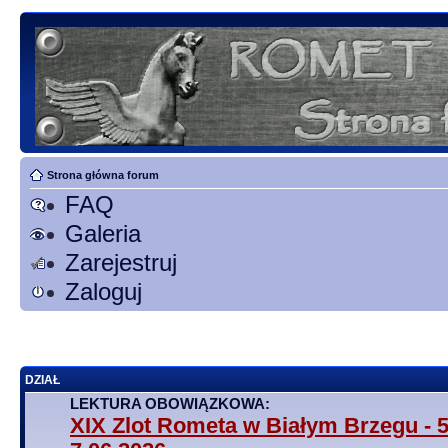
Strona główna forum
FAQ
Galeria
Zarejestruj
Zaloguj
DZIAŁ
LEKTURA OBOWIĄZKOWA:
XIX Zlot Rometa w Białym Brzegu - 5