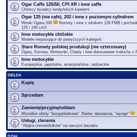
Ogar Caffe 125/50, CPI XR i inne caffe
Chińscy bywalcy londyńskich kawiarni
Ogar 125 (nie cafe), 202 i inne z poziomym cylindrem
Wnuki Ogara 200
Romety i inne z silnikem 139 FMB i pochodn
125 i 140 cm3
Inne motocykle chińskie
Modele niepasujące do powyższych kategorii.
Stare Romety polskiej produkcji (nie czterosuwy)
Ogary, Komary, Motorynki, Charty i inne dwusuwowe maluchy z
Inne motocykle
Europejskie, japońskie, amerykańskie, radzieckie
GIEŁDA
Kupię
Sprzedam
Zamienię/przyjmę/oddam
Wszelkie oferty "bezgotówkowe". Barter, darowizna, "wysęp"
Usługi, zlecenia
"Alejka rzemieślników" na naszym bazarku
DZIAŁ