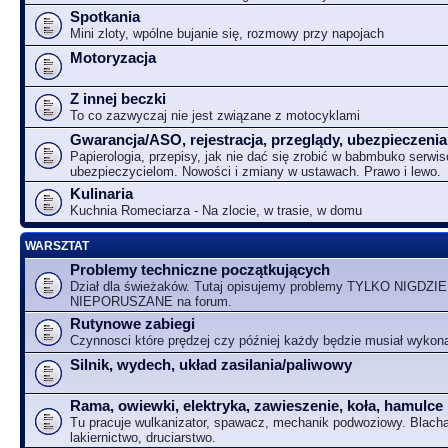
Spotkania
Mini zloty, wpólne bujanie się, rozmowy przy napojach
Motoryzacja
Z innej beczki
To co zazwyczaj nie jest związane z motocyklami
Gwarancja/ASO, rejestracja, przeglądy, ubezpieczenia
Papierologia, przepisy, jak nie dać się zrobić w babmbuko serwi
ubezpieczycielom. Nowości i zmiany w ustawach. Prawo i lewo.
Kulinaria
Kuchnia Romeciarza - Na zlocie, w trasie, w domu
WARSZTAT
Problemy techniczne początkujących
Dział dla świeżaków. Tutaj opisujemy problemy TYLKO NIGDZIE
NIEPORUSZANE na forum.
Rutynowe zabiegi
Czynnosci które prędzej czy później każdy będzie musiał wykon
Silnik, wydech, układ zasilania/paliwowy
Rama, owiewki, elektryka, zawieszenie, koła, hamulce
Tu pracuje wulkanizator, spawacz, mechanik podwoziowy. Blacha
lakiernictwo, druciarstwo.