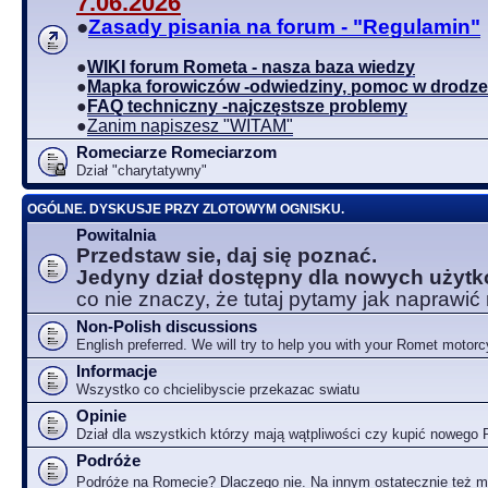
7.06.2026
●
Zasady pisania na forum - "Regulamin"
●
WIKI forum Rometa - nasza baza wiedzy
●
Mapka forowiczów -odwiedziny, pomoc w drodze
●
FAQ techniczny -najczęstsze problemy
●
Zanim napiszesz "WITAM"
Romeciarze Romeciarzom
Dział "charytatywny"
OGÓLNE. DYSKUSJE PRZY ZLOTOWYM OGNISKU.
Powitalnia
Przedstaw sie, daj się poznać.
Jedyny dział dostępny dla nowych użyt
co nie znaczy, że tutaj pytamy jak naprawić
Non-Polish discussions
English preferred. We will try to help you with your Romet motorc
Informacje
Wszystko co chcielibyscie przekazac swiatu
Opinie
Dział dla wszystkich którzy mają wątpliwości czy kupić nowego
Podróże
Podróże na Romecie? Dlaczego nie. Na innym ostatecznie też 