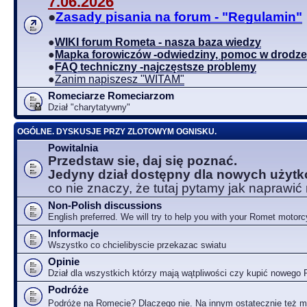
7.06.2026
●
Zasady pisania na forum - "Regulamin"
●
WIKI forum Rometa - nasza baza wiedzy
●
Mapka forowiczów -odwiedziny, pomoc w drodze
●
FAQ techniczny -najczęstsze problemy
●
Zanim napiszesz "WITAM"
Romeciarze Romeciarzom
Dział "charytatywny"
OGÓLNE. DYSKUSJE PRZY ZLOTOWYM OGNISKU.
Powitalnia
Przedstaw sie, daj się poznać.
Jedyny dział dostępny dla nowych użyt
co nie znaczy, że tutaj pytamy jak naprawić
Non-Polish discussions
English preferred. We will try to help you with your Romet motorc
Informacje
Wszystko co chcielibyscie przekazac swiatu
Opinie
Dział dla wszystkich którzy mają wątpliwości czy kupić nowego
Podróże
Podróże na Romecie? Dlaczego nie. Na innym ostatecznie też 