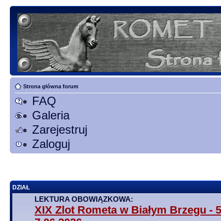
Strona główna forum
FAQ
Galeria
Zarejestruj
Zaloguj
DZIAŁ
LEKTURA OBOWIĄZKOWA:
XIX Zlot Rometa w Białym Brzegu - 5