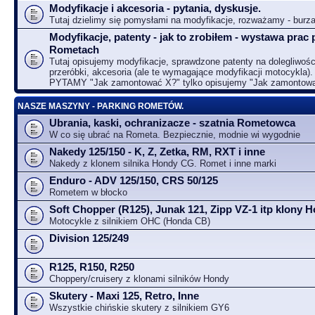
Modyfikacje i akcesoria - pytania, dyskusje.
Tutaj dzielimy się pomysłami na modyfikacje, rozważamy - bur
Modyfikacje, patenty - jak to zrobiłem - wystawa prac 
Rometach
Tutaj opisujemy modyfikacje, sprawdzone patenty na dolegliwośc
przeróbki, akcesoria (ale te wymagające modyfikacji motocykla).
PYTAMY "Jak zamontować X?" tylko opisujemy "Jak zamontow
NASZE MASZYNY - PARKING ROMETÓW.
Ubrania, kaski, ochranizacze - szatnia Rometowca
W co się ubrać na Rometa. Bezpiecznie, modnie wi wygodnie
Nakedy 125/150 - K, Z, Zetka, RM, RXT i inne
Nakedy z klonem silnika Hondy CG. Romet i inne marki
Enduro - ADV 125/150, CRS 50/125
Rometem w błocko
Soft Chopper (R125), Junak 121, Zipp VZ-1 itp klony
Motocykle z silnikiem OHC (Honda CB)
Division 125/249
R125, R150, R250
Choppery/cruisery z klonami silników Hondy
Skutery - Maxi 125, Retro, Inne
Wszystkie chińskie skutery z silnikiem GY6