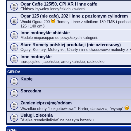
Ogar Caffe 125/50, CPI XR i inne caffe
Chińscy bywalcy londyńskich kawiarni
Ogar 125 (nie cafe), 202 i inne z poziomym cylindrem
Wnuki Ogara 200
Romety i inne z silnikem 139 FMB i pochodn
125 i 140 cm3
Inne motocykle chińskie
Modele niepasujące do powyższych kategorii.
Stare Romety polskiej produkcji (nie czterosuwy)
Ogary, Komary, Motorynki, Charty i inne dwusuwowe maluchy z
Inne motocykle
Europejskie, japońskie, amerykańskie, radzieckie
GIEŁDA
Kupię
Sprzedam
Zamienię/przyjmę/oddam
Wszelkie oferty "bezgotówkowe". Barter, darowizna, "wysęp"
Usługi, zlecenia
"Alejka rzemieślników" na naszym bazarku
DZIAŁ