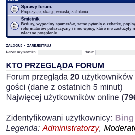
Sprawy forum.
Propozycje, skargi, wnioski, zażalenia
Śmietnik
Bzdury, wypociny spamerów, setne pytania o zębatkę, popis
reformatorów polszczyzny i inne wpisy, które nie zasłużyły n
wieczne potępienie.
ZALOGUJ
•
ZAREJESTRUJ
Nazwa użytkownika:
Hasło:
KTO PRZEGLĄDA FORUM
Forum przegląda
20
użytkowników :
gości (dane z ostatnich 5 minut)
Najwięcej użytkowników online (
79
Zidentyfikowani użytkownicy:
Bing
Legenda:
Administratorzy
,
Moderato