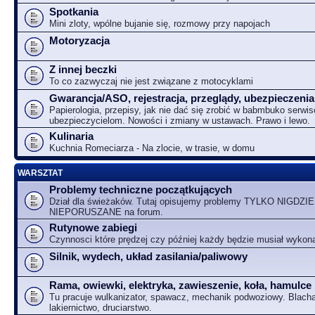
Spotkania
Mini zloty, wpólne bujanie się, rozmowy przy napojach
Motoryzacja
Z innej beczki
To co zazwyczaj nie jest związane z motocyklami
Gwarancja/ASO, rejestracja, przeglądy, ubezpieczenia
Papierologia, przepisy, jak nie dać się zrobić w babmbuko serwi
ubezpieczycielom. Nowości i zmiany w ustawach. Prawo i lewo.
Kulinaria
Kuchnia Romeciarza - Na zlocie, w trasie, w domu
WARSZTAT
Problemy techniczne początkujących
Dział dla świeżaków. Tutaj opisujemy problemy TYLKO NIGDZIE
NIEPORUSZANE na forum.
Rutynowe zabiegi
Czynnosci które prędzej czy później każdy będzie musiał wykon
Silnik, wydech, układ zasilania/paliwowy
Rama, owiewki, elektryka, zawieszenie, koła, hamulce
Tu pracuje wulkanizator, spawacz, mechanik podwoziowy. Blacha
lakiernictwo, druciarstwo.