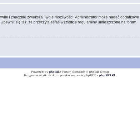
 chwilę i znacznie zwiększa Twoje możliwości. Administrator może nadać dodatkow
 Upewnij się też, że przeczytałeś/aś wszystkie regulaminy umieszczone na forum.
Powered by
phpBB
® Forum Software © phpBB Group
Przyjazne użytkownikom polskie wsparcie phpBB3 -
phpBB3.PL