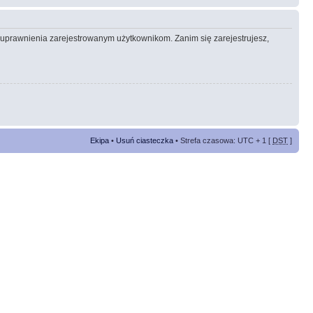
e uprawnienia zarejestrowanym użytkownikom. Zanim się zarejestrujesz,
Ekipa
•
Usuń ciasteczka
• Strefa czasowa: UTC + 1 [
DST
]