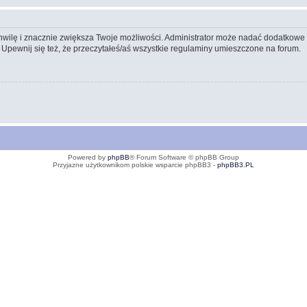
 chwilę i znacznie zwiększa Twoje możliwości. Administrator może nadać dodatkow
 Upewnij się też, że przeczytałeś/aś wszystkie regulaminy umieszczone na forum.
Powered by
phpBB
® Forum Software © phpBB Group
Przyjazne użytkownikom polskie wsparcie phpBB3 -
phpBB3.PL