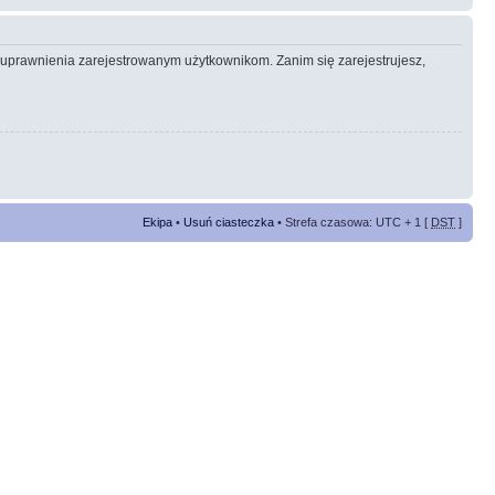
e uprawnienia zarejestrowanym użytkownikom. Zanim się zarejestrujesz,
Ekipa
•
Usuń ciasteczka
• Strefa czasowa: UTC + 1 [
DST
]