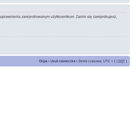
e uprawnienia zarejestrowanym użytkownikom. Zanim się zarejestrujesz,
Ekipa
•
Usuń ciasteczka
• Strefa czasowa: UTC + 1 [
DST
]