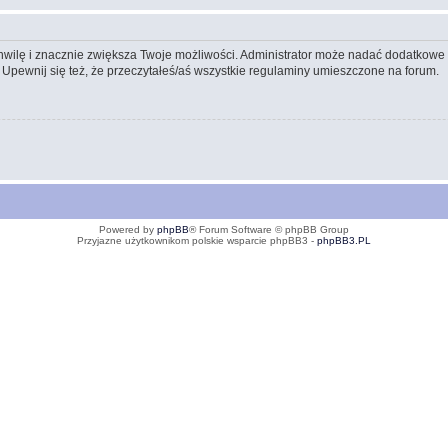
 chwilę i znacznie zwiększa Twoje możliwości. Administrator może nadać dodatkow
 Upewnij się też, że przeczytałeś/aś wszystkie regulaminy umieszczone na forum.
Powered by
phpBB
® Forum Software © phpBB Group
Przyjazne użytkownikom polskie wsparcie phpBB3 -
phpBB3.PL