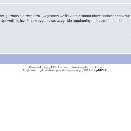
 chwilę i znacznie zwiększa Twoje możliwości. Administrator może nadać dodatkow
 Upewnij się też, że przeczytałeś/aś wszystkie regulaminy umieszczone na forum.
Powered by
phpBB
® Forum Software © phpBB Group
Przyjazne użytkownikom polskie wsparcie phpBB3 -
phpBB3.PL