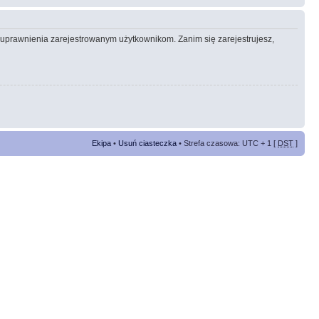
e uprawnienia zarejestrowanym użytkownikom. Zanim się zarejestrujesz,
Ekipa
•
Usuń ciasteczka
• Strefa czasowa: UTC + 1 [
DST
]