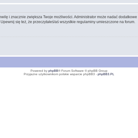
 chwilę i znacznie zwiększa Twoje możliwości. Administrator może nadać dodatkow
 Upewnij się też, że przeczytałeś/aś wszystkie regulaminy umieszczone na forum.
Powered by
phpBB
® Forum Software © phpBB Group
Przyjazne użytkownikom polskie wsparcie phpBB3 -
phpBB3.PL