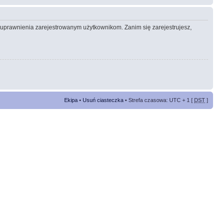
e uprawnienia zarejestrowanym użytkownikom. Zanim się zarejestrujesz,
Ekipa
•
Usuń ciasteczka
• Strefa czasowa: UTC + 1 [
DST
]