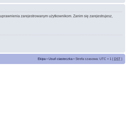
e uprawnienia zarejestrowanym użytkownikom. Zanim się zarejestrujesz,
Ekipa
•
Usuń ciasteczka
• Strefa czasowa: UTC + 1 [
DST
]