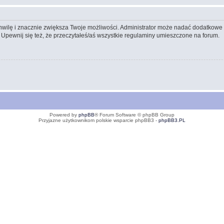
 chwilę i znacznie zwiększa Twoje możliwości. Administrator może nadać dodatkow
 Upewnij się też, że przeczytałeś/aś wszystkie regulaminy umieszczone na forum.
Powered by
phpBB
® Forum Software © phpBB Group
Przyjazne użytkownikom polskie wsparcie phpBB3 -
phpBB3.PL