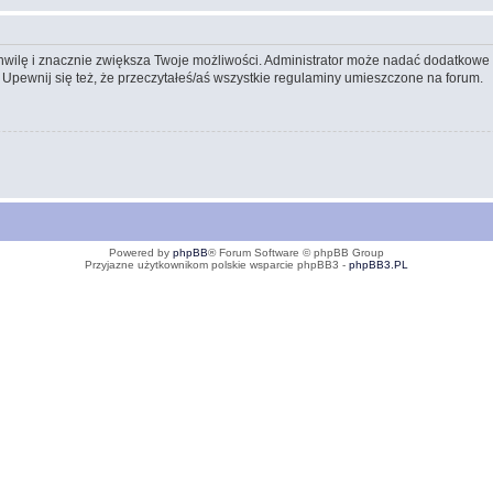
 chwilę i znacznie zwiększa Twoje możliwości. Administrator może nadać dodatkow
 Upewnij się też, że przeczytałeś/aś wszystkie regulaminy umieszczone na forum.
Powered by
phpBB
® Forum Software © phpBB Group
Przyjazne użytkownikom polskie wsparcie phpBB3 -
phpBB3.PL