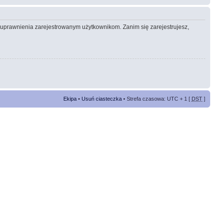
e uprawnienia zarejestrowanym użytkownikom. Zanim się zarejestrujesz,
Ekipa
•
Usuń ciasteczka
• Strefa czasowa: UTC + 1 [
DST
]