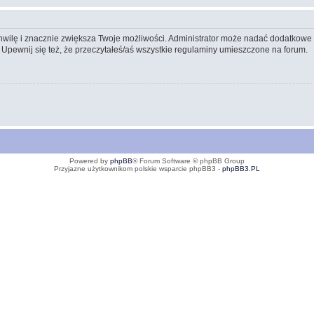
 chwilę i znacznie zwiększa Twoje możliwości. Administrator może nadać dodatkow
 Upewnij się też, że przeczytałeś/aś wszystkie regulaminy umieszczone na forum.
Powered by
phpBB
® Forum Software © phpBB Group
Przyjazne użytkownikom polskie wsparcie phpBB3 -
phpBB3.PL