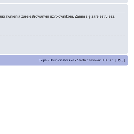
e uprawnienia zarejestrowanym użytkownikom. Zanim się zarejestrujesz,
Ekipa
•
Usuń ciasteczka
• Strefa czasowa: UTC + 1 [
DST
]