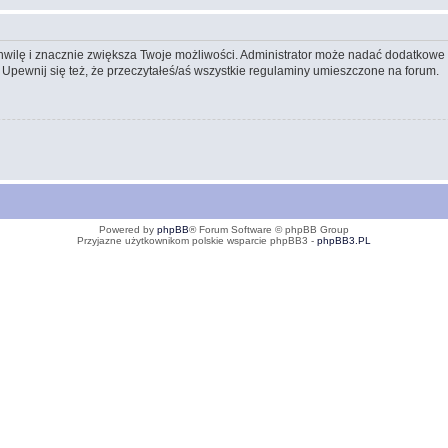
 chwilę i znacznie zwiększa Twoje możliwości. Administrator może nadać dodatkow
 Upewnij się też, że przeczytałeś/aś wszystkie regulaminy umieszczone na forum.
Powered by
phpBB
® Forum Software © phpBB Group
Przyjazne użytkownikom polskie wsparcie phpBB3 -
phpBB3.PL