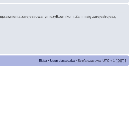
e uprawnienia zarejestrowanym użytkownikom. Zanim się zarejestrujesz,
Ekipa
•
Usuń ciasteczka
• Strefa czasowa: UTC + 1 [
DST
]