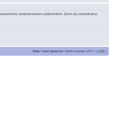
e uprawnienia zarejestrowanym użytkownikom. Zanim się zarejestrujesz,
Ekipa
•
Usuń ciasteczka
• Strefa czasowa: UTC + 1 [
DST
]