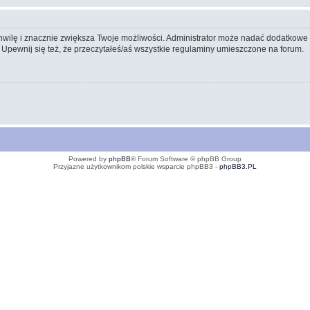
 chwilę i znacznie zwiększa Twoje możliwości. Administrator może nadać dodatkow
 Upewnij się też, że przeczytałeś/aś wszystkie regulaminy umieszczone na forum.
Powered by
phpBB
® Forum Software © phpBB Group
Przyjazne użytkownikom polskie wsparcie phpBB3 -
phpBB3.PL