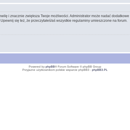
 chwilę i znacznie zwiększa Twoje możliwości. Administrator może nadać dodatkow
 Upewnij się też, że przeczytałeś/aś wszystkie regulaminy umieszczone na forum.
Powered by
phpBB
® Forum Software © phpBB Group
Przyjazne użytkownikom polskie wsparcie phpBB3 -
phpBB3.PL