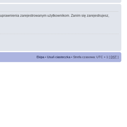
e uprawnienia zarejestrowanym użytkownikom. Zanim się zarejestrujesz,
Ekipa
•
Usuń ciasteczka
• Strefa czasowa: UTC + 1 [
DST
]