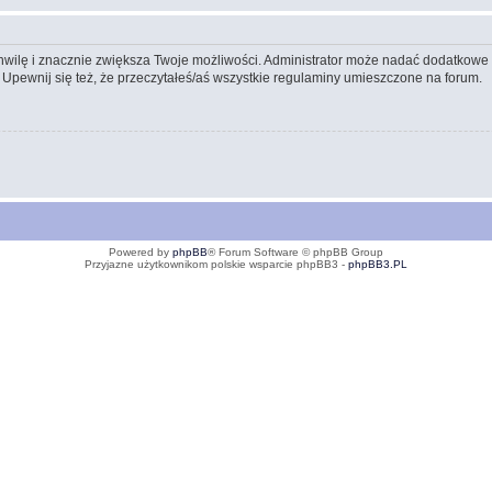
 chwilę i znacznie zwiększa Twoje możliwości. Administrator może nadać dodatkow
 Upewnij się też, że przeczytałeś/aś wszystkie regulaminy umieszczone na forum.
Powered by
phpBB
® Forum Software © phpBB Group
Przyjazne użytkownikom polskie wsparcie phpBB3 -
phpBB3.PL