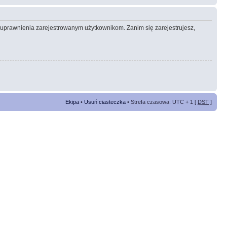
e uprawnienia zarejestrowanym użytkownikom. Zanim się zarejestrujesz,
Ekipa
•
Usuń ciasteczka
• Strefa czasowa: UTC + 1 [
DST
]