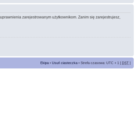
e uprawnienia zarejestrowanym użytkownikom. Zanim się zarejestrujesz,
Ekipa
•
Usuń ciasteczka
• Strefa czasowa: UTC + 1 [
DST
]