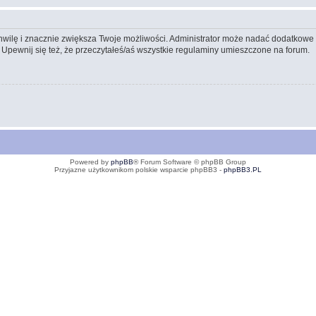
 chwilę i znacznie zwiększa Twoje możliwości. Administrator może nadać dodatkow
 Upewnij się też, że przeczytałeś/aś wszystkie regulaminy umieszczone na forum.
Powered by
phpBB
® Forum Software © phpBB Group
Przyjazne użytkownikom polskie wsparcie phpBB3 -
phpBB3.PL