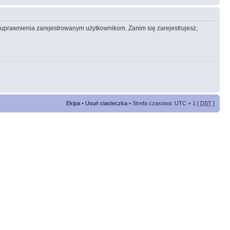
e uprawnienia zarejestrowanym użytkownikom. Zanim się zarejestrujesz,
Ekipa
•
Usuń ciasteczka
• Strefa czasowa: UTC + 1 [
DST
]