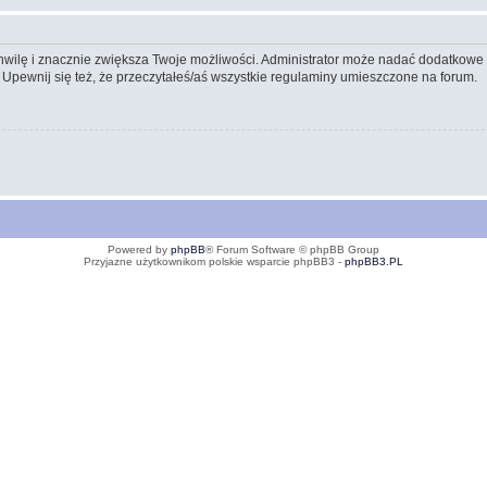
 chwilę i znacznie zwiększa Twoje możliwości. Administrator może nadać dodatkow
 Upewnij się też, że przeczytałeś/aś wszystkie regulaminy umieszczone na forum.
Powered by
phpBB
® Forum Software © phpBB Group
Przyjazne użytkownikom polskie wsparcie phpBB3 -
phpBB3.PL