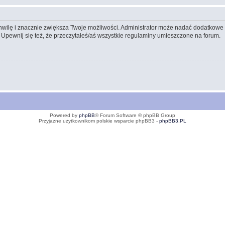
 chwilę i znacznie zwiększa Twoje możliwości. Administrator może nadać dodatkow
 Upewnij się też, że przeczytałeś/aś wszystkie regulaminy umieszczone na forum.
Powered by
phpBB
® Forum Software © phpBB Group
Przyjazne użytkownikom polskie wsparcie phpBB3 -
phpBB3.PL