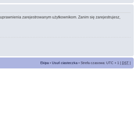
e uprawnienia zarejestrowanym użytkownikom. Zanim się zarejestrujesz,
Ekipa
•
Usuń ciasteczka
• Strefa czasowa: UTC + 1 [
DST
]