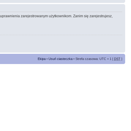
e uprawnienia zarejestrowanym użytkownikom. Zanim się zarejestrujesz,
Ekipa
•
Usuń ciasteczka
• Strefa czasowa: UTC + 1 [
DST
]