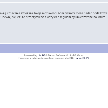
 chwilę i znacznie zwiększa Twoje możliwości. Administrator może nadać dodatkow
 Upewnij się też, że przeczytałeś/aś wszystkie regulaminy umieszczone na forum.
Powered by
phpBB
® Forum Software © phpBB Group
Przyjazne użytkownikom polskie wsparcie phpBB3 -
phpBB3.PL