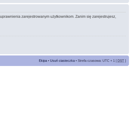
e uprawnienia zarejestrowanym użytkownikom. Zanim się zarejestrujesz,
Ekipa
•
Usuń ciasteczka
• Strefa czasowa: UTC + 1 [
DST
]