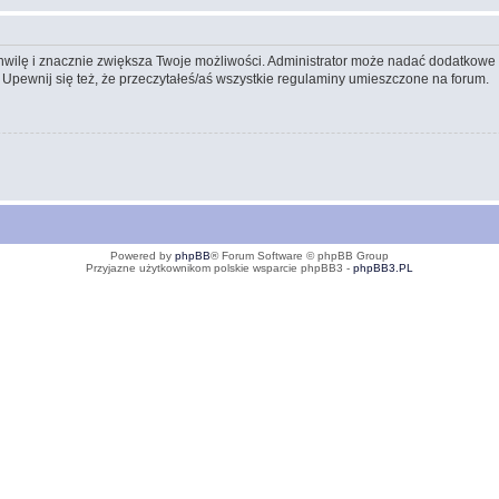
 chwilę i znacznie zwiększa Twoje możliwości. Administrator może nadać dodatkow
 Upewnij się też, że przeczytałeś/aś wszystkie regulaminy umieszczone na forum.
Powered by
phpBB
® Forum Software © phpBB Group
Przyjazne użytkownikom polskie wsparcie phpBB3 -
phpBB3.PL