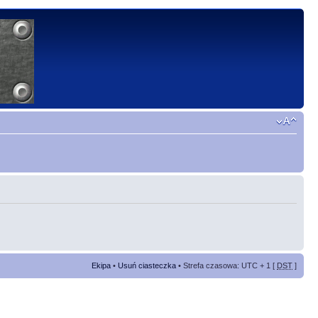
Ekipa
•
Usuń ciasteczka
• Strefa czasowa: UTC + 1 [
DST
]