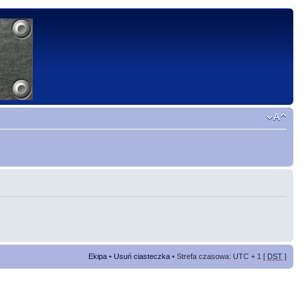
Ekipa
•
Usuń ciasteczka
• Strefa czasowa: UTC + 1 [
DST
]