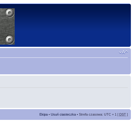
Ekipa
•
Usuń ciasteczka
• Strefa czasowa: UTC + 1 [
DST
]