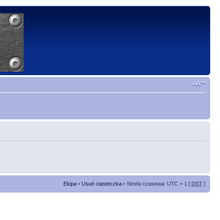
Ekipa
•
Usuń ciasteczka
• Strefa czasowa: UTC + 1 [
DST
]