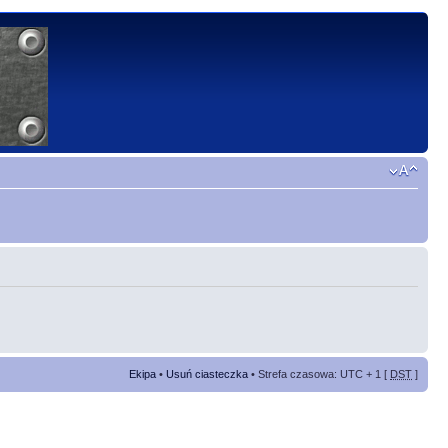
Ekipa
•
Usuń ciasteczka
• Strefa czasowa: UTC + 1 [
DST
]