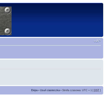
Ekipa
•
Usuń ciasteczka
• Strefa czasowa: UTC + 1 [
DST
]