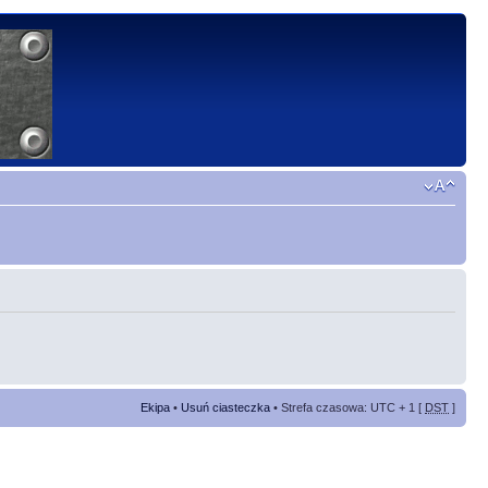
Ekipa
•
Usuń ciasteczka
• Strefa czasowa: UTC + 1 [
DST
]