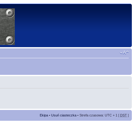
Ekipa
•
Usuń ciasteczka
• Strefa czasowa: UTC + 1 [
DST
]