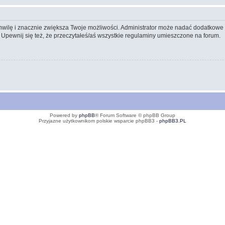
 chwilę i znacznie zwiększa Twoje możliwości. Administrator może nadać dodatkow
 Upewnij się też, że przeczytałeś/aś wszystkie regulaminy umieszczone na forum.
Powered by
phpBB
® Forum Software © phpBB Group
Przyjazne użytkownikom polskie wsparcie phpBB3 -
phpBB3.PL