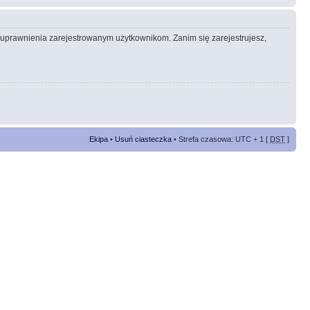
e uprawnienia zarejestrowanym użytkownikom. Zanim się zarejestrujesz,
Ekipa
•
Usuń ciasteczka
• Strefa czasowa: UTC + 1 [
DST
]