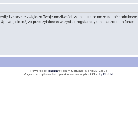
 chwilę i znacznie zwiększa Twoje możliwości. Administrator może nadać dodatkow
 Upewnij się też, że przeczytałeś/aś wszystkie regulaminy umieszczone na forum.
Powered by
phpBB
® Forum Software © phpBB Group
Przyjazne użytkownikom polskie wsparcie phpBB3 -
phpBB3.PL