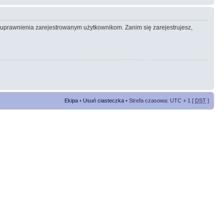
e uprawnienia zarejestrowanym użytkownikom. Zanim się zarejestrujesz,
Ekipa
•
Usuń ciasteczka
• Strefa czasowa: UTC + 1 [
DST
]