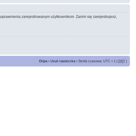
e uprawnienia zarejestrowanym użytkownikom. Zanim się zarejestrujesz,
Ekipa
•
Usuń ciasteczka
• Strefa czasowa: UTC + 1 [
DST
]