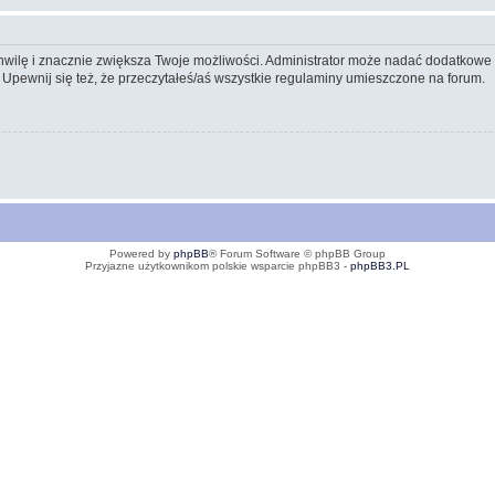
 chwilę i znacznie zwiększa Twoje możliwości. Administrator może nadać dodatkow
 Upewnij się też, że przeczytałeś/aś wszystkie regulaminy umieszczone na forum.
Powered by
phpBB
® Forum Software © phpBB Group
Przyjazne użytkownikom polskie wsparcie phpBB3 -
phpBB3.PL