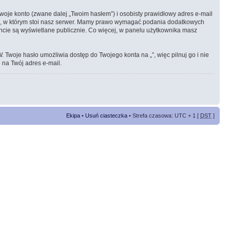
woje konto (zwane dalej „Twoim hasłem”) i osobisty prawidłowy adres e-mail
ie, w którym stoi nasz serwer. Mamy prawo wymagać podania dodatkowych
koncie są wyświetlane publicznie. Co więcej, w panelu użytkownika masz
woje hasło umożliwia dostęp do Twojego konta na „”, więc pilnuj go i nie
 na Twój adres e-mail.
Ekipa
•
Usuń ciasteczka
• Strefa czasowa: UTC + 1 [
DST
]