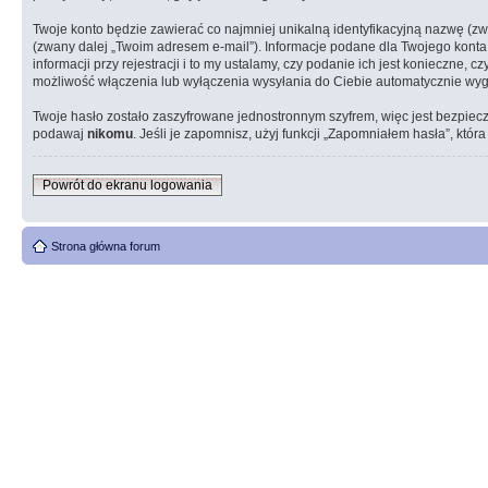
Twoje konto będzie zawierać co najmniej unikalną identyfikacyjną nazwę (z
(zwany dalej „Twoim adresem e-mail”). Informacje podane dla Twojego kon
informacji przy rejestracji i to my ustalamy, czy podanie ich jest konieczn
możliwość włączenia lub wyłączenia wysyłania do Ciebie automatycznie w
Twoje hasło zostało zaszyfrowane jednostronnym szyfrem, więc jest bezpiec
podawaj
nikomu
. Jeśli je zapomnisz, użyj funkcji „Zapomniałem hasła”, któ
Powrót do ekranu logowania
Strona główna forum