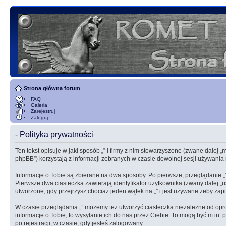
Strona główna forum
FAQ
Galeria
Zarejestruj
Zaloguj
- Polityka prywatności
Ten tekst opisuje w jaki sposób „” i firmy z nim stowarzyszone (zwane dalej 
phpBB”) korzystają z informacji zebranych w czasie dowolnej sesji używania 
Informacje o Tobie są zbierane na dwa sposoby. Po pierwsze, przeglądanie
Pierwsze dwa ciasteczka zawierają identyfikator użytkownika (zwany dalej „u
utworzone, gdy przejrzysz chociaż jeden wątek na „” i jest używane żeby zapi
W czasie przeglądania „” możemy też utworzyć ciasteczka niezależne od op
informacje o Tobie, to wysyłanie ich do nas przez Ciebie. To mogą być m.in:
po rejestracji, w czasie, gdy jesteś zalogowany.