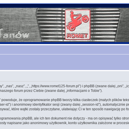
„my”, „nas”, „nasz”, „”, „https://www.romet125-forum.pl”) i phpBB (zwane dalej „oni
naszego forum przez Ciebie (zwane dalej „informacjami o Tobie”).
 „” powoduje, że oprogramowanie phpBB tworzy kilka ciasteczek (małych plików t
ser-id”) i anonimowy identyfikator sesji (zwany dalej „session-id”), automatyczni
sywać, które wątki zostały przeczytane, ułatwiając Ci w ten sposób nawigację po f
rogramowania phpBB, ale ich ten dokument nie dotyczy - ma on opisywać tylko st
 posty napisane jako anonimowy użytkownik, konto użytkownika założone w procesie 