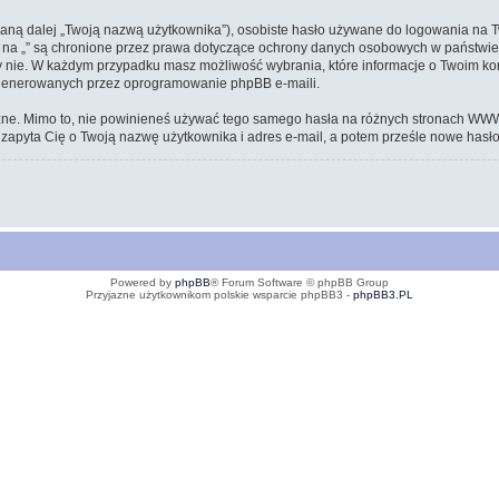
waną dalej „Twoją nazwą użytkownika”), osobiste hasło używane do logowania na T
ta na „” są chronione przez prawa dotyczące ochrony danych osobowych w państw
e, czy nie. W każdym przypadku masz możliwość wybrania, które informacje o Twoim 
ygenerowanych przez oprogramowanie phpBB e-maili.
zne. Mimo to, nie powinieneś używać tego samego hasła na różnych stronach WWW. T
ra zapyta Cię o Twoją nazwę użytkownika i adres e-mail, a potem prześle nowe hasło
Powered by
phpBB
® Forum Software © phpBB Group
Przyjazne użytkownikom polskie wsparcie phpBB3 -
phpBB3.PL