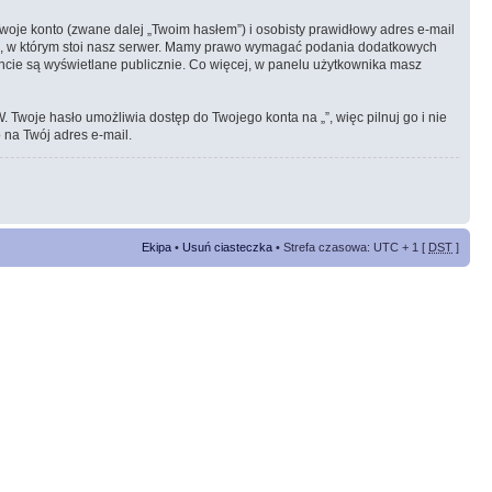
woje konto (zwane dalej „Twoim hasłem”) i osobisty prawidłowy adres e-mail
ie, w którym stoi nasz serwer. Mamy prawo wymagać podania dodatkowych
koncie są wyświetlane publicznie. Co więcej, w panelu użytkownika masz
woje hasło umożliwia dostęp do Twojego konta na „”, więc pilnuj go i nie
 na Twój adres e-mail.
Ekipa
•
Usuń ciasteczka
• Strefa czasowa: UTC + 1 [
DST
]