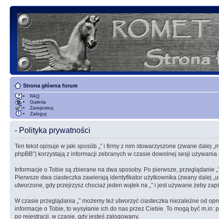
Strona główna forum
FAQ
Galeria
Zarejestruj
Zaloguj
- Polityka prywatności
Ten tekst opisuje w jaki sposób „” i firmy z nim stowarzyszone (zwane dalej 
phpBB”) korzystają z informacji zebranych w czasie dowolnej sesji używania 
Informacje o Tobie są zbierane na dwa sposoby. Po pierwsze, przeglądanie
Pierwsze dwa ciasteczka zawierają identyfikator użytkownika (zwany dalej „u
utworzone, gdy przejrzysz chociaż jeden wątek na „” i jest używane żeby zapi
W czasie przeglądania „” możemy też utworzyć ciasteczka niezależne od op
informacje o Tobie, to wysyłanie ich do nas przez Ciebie. To mogą być m.in:
po rejestracji, w czasie, gdy jesteś zalogowany.