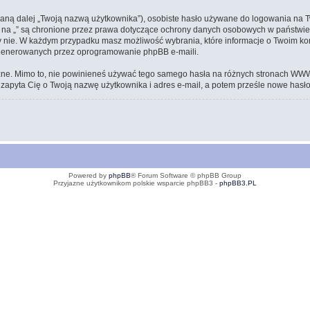
waną dalej „Twoją nazwą użytkownika”), osobiste hasło używane do logowania na T
ta na „” są chronione przez prawa dotyczące ochrony danych osobowych w państw
e, czy nie. W każdym przypadku masz możliwość wybrania, które informacje o Twoim 
ygenerowanych przez oprogramowanie phpBB e-maili.
zne. Mimo to, nie powinieneś używać tego samego hasła na różnych stronach WWW. T
ra zapyta Cię o Twoją nazwę użytkownika i adres e-mail, a potem prześle nowe hasło
Powered by
phpBB
® Forum Software © phpBB Group
Przyjazne użytkownikom polskie wsparcie phpBB3 -
phpBB3.PL