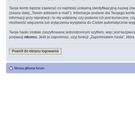
Twoje konto będzie zawierać co najmniej unikalną identyfikacyjną nazwę (z
(zwany dalej „Twoim adresem e-mail”). Informacje podane dla Twojego kon
informacji przy rejestracji i to my ustalamy, czy podanie ich jest konieczn
możliwość włączenia lub wyłączenia wysyłania do Ciebie automatycznie w
Twoje hasło zostało zaszyfrowane jednostronnym szyfrem, więc jest bezpiec
podawaj
nikomu
. Jeśli je zapomnisz, użyj funkcji „Zapomniałem hasła”, któ
Powrót do ekranu logowania
Strona główna forum