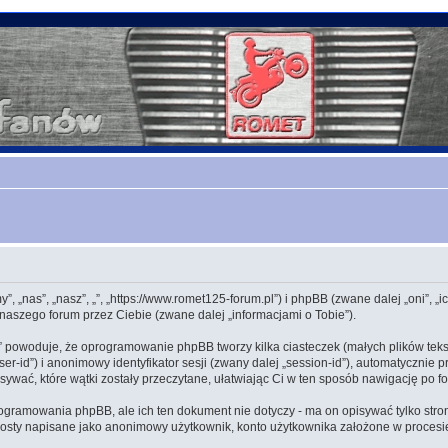
„my”, „nas”, „nasz”, „”, „https://www.romet125-forum.pl”) i phpBB (zwane dalej „oni
naszego forum przez Ciebie (zwane dalej „informacjami o Tobie”).
 „” powoduje, że oprogramowanie phpBB tworzy kilka ciasteczek (małych plików t
ser-id”) i anonimowy identyfikator sesji (zwany dalej „session-id”), automatyczni
sywać, które wątki zostały przeczytane, ułatwiając Ci w ten sposób nawigację po f
rogramowania phpBB, ale ich ten dokument nie dotyczy - ma on opisywać tylko st
 posty napisane jako anonimowy użytkownik, konto użytkownika założone w procesie 