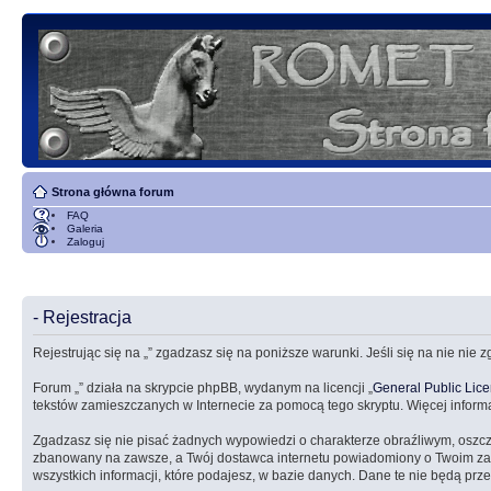
Strona główna forum
FAQ
Galeria
Zaloguj
- Rejestracja
Rejestrując się na „” zgadzasz się na poniższe warunki. Jeśli się na nie nie 
Forum „” działa na skrypcie phpBB, wydanym na licencji „
General Public Lic
tekstów zamieszczanych w Internecie za pomocą tego skryptu. Więcej inform
Zgadzasz się nie pisać żadnych wypowiedzi o charakterze obraźliwym, oszc
zbanowany na zawsze, a Twój dostawca internetu powiadomiony o Twoim zach
wszystkich informacji, które podajesz, w bazie danych. Dane te nie będą 