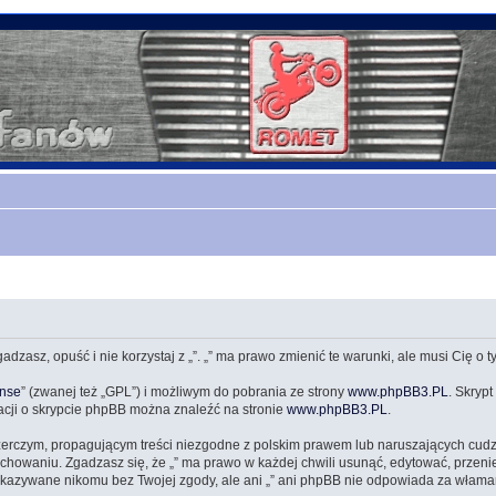
zgadzasz, opuść i nie korzystaj z „”. „” ma prawo zmienić te warunki, ale musi Cię o
ense
” (zwanej też „GPL”) i możliwym do pobrania ze strony
www.phpBB3.PL
. Skrypt
acji o skrypcie phpBB można znaleźć na stronie
www.phpBB3.PL
.
zerczym, propagującym treści niezgodne z polskim prawem lub naruszających cud
owaniu. Zgadzasz się, że „” ma prawo w każdej chwili usunąć, edytować, przeni
przekazywane nikomu bez Twojej zgody, ale ani „” ani phpBB nie odpowiada za wł