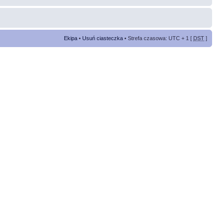
Ekipa
•
Usuń ciasteczka
• Strefa czasowa: UTC + 1 [
DST
]