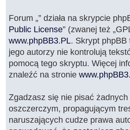
Forum „” działa na skrypcie php
Public License
” (zwanej też „GP
www.phpBB3.PL
. Skrypt phpBB t
jego autorzy nie kontrolują tek
pomocą tego skryptu. Więcej in
znaleźć na stronie
www.phpBB3
Zgadzasz się nie pisać żadnych
oszczerczym, propagującym treś
naruszających cudze prawa auto