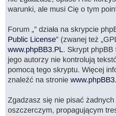
warunki, ale musi Cię o tym poi
Forum „” działa na skrypcie php
Public License
” (zwanej też „GP
www.phpBB3.PL
. Skrypt phpBB t
jego autorzy nie kontrolują tek
pomocą tego skryptu. Więcej in
znaleźć na stronie
www.phpBB3
Zgadzasz się nie pisać żadnych
oszczerczym, propagującym treś