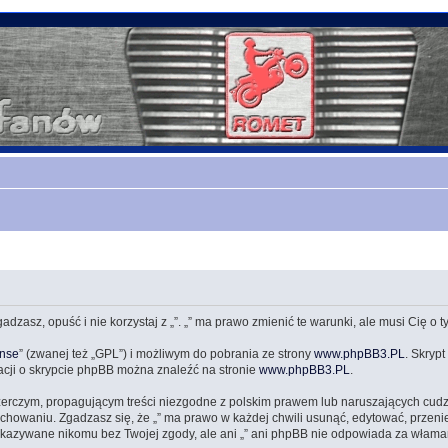
zgadzasz, opuść i nie korzystaj z „”. „” ma prawo zmienić te warunki, ale musi Cię o
ense
” (zwanej też „GPL”) i możliwym do pobrania ze strony
www.phpBB3.PL
. Skrypt
acji o skrypcie phpBB można znaleźć na stronie
www.phpBB3.PL
.
zerczym, propagującym treści niezgodne z polskim prawem lub naruszających cud
owaniu. Zgadzasz się, że „” ma prawo w każdej chwili usunąć, edytować, przeni
przekazywane nikomu bez Twojej zgody, ale ani „” ani phpBB nie odpowiada za wł