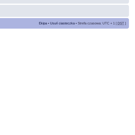
Ekipa
•
Usuń ciasteczka
• Strefa czasowa: UTC + 1 [
DST
]