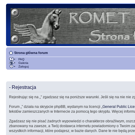
Strona główna forum
FAQ
Galeria
Zaloguj
- Rejestracja
Rejestrując się na „” zgadzasz się na poniższe warunki. Jeśli się na nie nie 
Forum „” działa na skrypcie phpBB, wydanym na licencji „
General Public Lic
tekstów zamieszczanych w Internecie za pomocą tego skryptu. Więcej inform
Zgadzasz się nie pisać żadnych wypowiedzi o charakterze obraźliwym, oszc
zbanowany na zawsze, a Twój dostawca internetu powiadomiony o Twoim zach
wszystkich informacji, które podajesz, w bazie danych. Dane te nie będą 