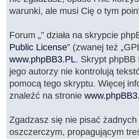
warunki, ale musi Cię o tym poi
Forum „” działa na skrypcie php
Public License
” (zwanej też „GP
www.phpBB3.PL
. Skrypt phpBB t
jego autorzy nie kontrolują tek
pomocą tego skryptu. Więcej in
znaleźć na stronie
www.phpBB3
Zgadzasz się nie pisać żadnych
oszczerczym, propagującym treś