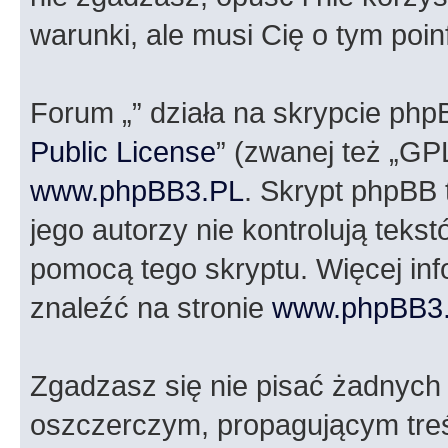
warunki, ale musi Cię o tym poi
Forum „” działa na skrypcie php
Public License
” (zwanej też „GP
www.phpBB3.PL
. Skrypt phpBB t
jego autorzy nie kontrolują tek
pomocą tego skryptu. Więcej in
znaleźć na stronie
www.phpBB3
Zgadzasz się nie pisać żadnych
oszczerczym, propagującym treś