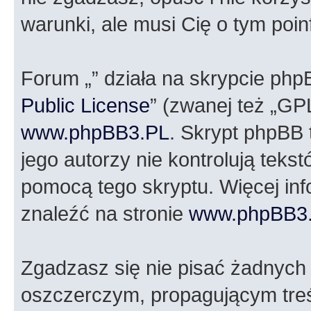
warunki, ale musi Cię o tym poi
Forum „” działa na skrypcie php
Public License
” (zwanej też „GP
www.phpBB3.PL
. Skrypt phpBB t
jego autorzy nie kontrolują tek
pomocą tego skryptu. Więcej in
znaleźć na stronie
www.phpBB3
Zgadzasz się nie pisać żadnych
oszczerczym, propagującym treś