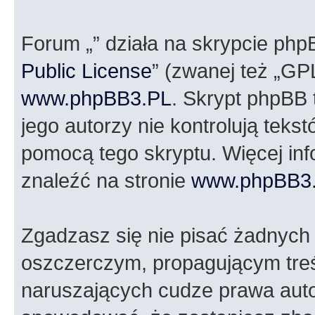
Forum „” działa na skrypcie php
Public License
” (zwanej też „GP
www.phpBB3.PL
. Skrypt phpBB t
jego autorzy nie kontrolują tek
pomocą tego skryptu. Więcej in
znaleźć na stronie
www.phpBB3
Zgadzasz się nie pisać żadnych
oszczerczym, propagującym treś
naruszających cudze prawa auto