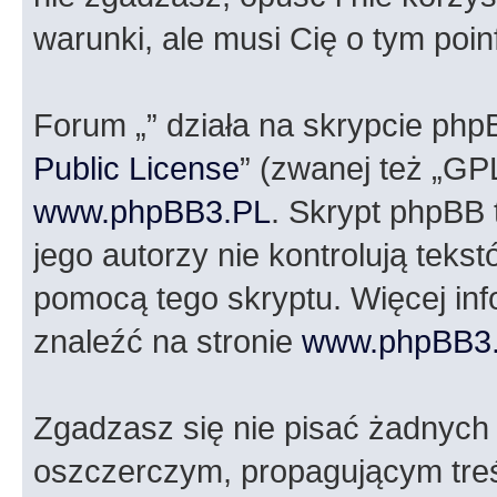
warunki, ale musi Cię o tym poi
Forum „” działa na skrypcie php
Public License
” (zwanej też „GP
www.phpBB3.PL
. Skrypt phpBB t
jego autorzy nie kontrolują tek
pomocą tego skryptu. Więcej in
znaleźć na stronie
www.phpBB3
Zgadzasz się nie pisać żadnych
oszczerczym, propagującym treś