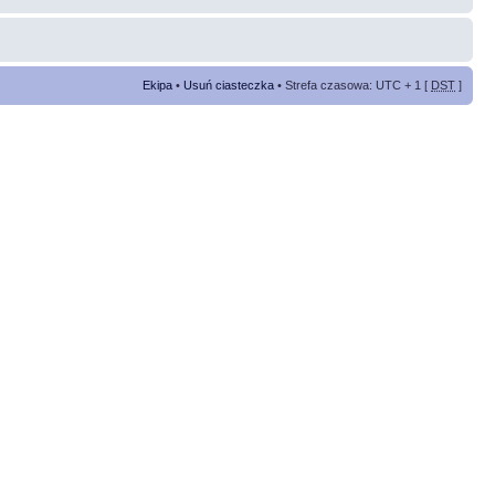
Ekipa
•
Usuń ciasteczka
• Strefa czasowa: UTC + 1 [
DST
]