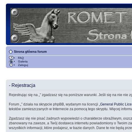
Strona główna forum
FAQ
Galeria
Zaloguj
- Rejestracja
Rejestrując się na „” zgadzasz się na poniższe warunki. Jeśli się na nie nie 
Forum „” działa na skrypcie phpBB, wydanym na licencji „
General Public Lic
tekstów zamieszczanych w Internecie za pomocą tego skryptu. Więcej inform
Zgadzasz się nie pisać żadnych wypowiedzi o charakterze obraźliwym, oszc
zbanowany na zawsze, a Twój dostawca internetu powiadomiony o Twoim zach
wszystkich informacji, które podajesz, w bazie danych. Dane te nie będą 