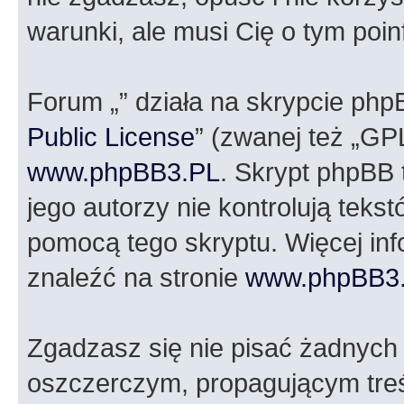
warunki, ale musi Cię o tym poi
Forum „” działa na skrypcie php
Public License
” (zwanej też „GP
www.phpBB3.PL
. Skrypt phpBB t
jego autorzy nie kontrolują tek
pomocą tego skryptu. Więcej in
znaleźć na stronie
www.phpBB3
Zgadzasz się nie pisać żadnych
oszczerczym, propagującym treś