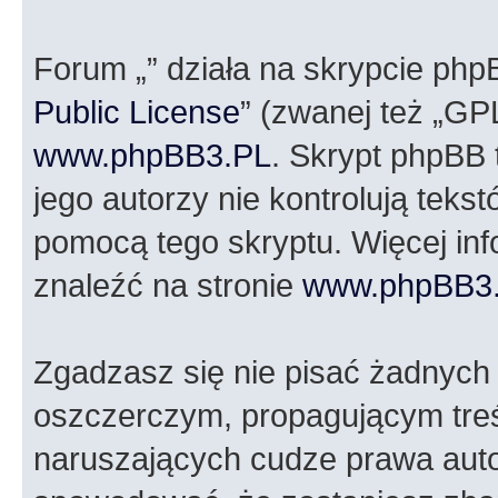
Forum „” działa na skrypcie php
Public License
” (zwanej też „GP
www.phpBB3.PL
. Skrypt phpBB t
jego autorzy nie kontrolują tek
pomocą tego skryptu. Więcej in
znaleźć na stronie
www.phpBB3
Zgadzasz się nie pisać żadnych
oszczerczym, propagującym treś
naruszających cudze prawa auto