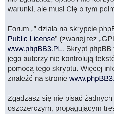
warunki, ale musi Cię o tym poi
Forum „” działa na skrypcie php
Public License
” (zwanej też „GP
www.phpBB3.PL
. Skrypt phpBB t
jego autorzy nie kontrolują tek
pomocą tego skryptu. Więcej in
znaleźć na stronie
www.phpBB3
Zgadzasz się nie pisać żadnych
oszczerczym, propagującym treś