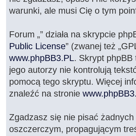
warunki, ale musi Cię o tym poi
Forum „” działa na skrypcie php
Public License
” (zwanej też „GP
www.phpBB3.PL
. Skrypt phpBB t
jego autorzy nie kontrolują tek
pomocą tego skryptu. Więcej in
znaleźć na stronie
www.phpBB3
Zgadzasz się nie pisać żadnych
oszczerczym, propagującym treś