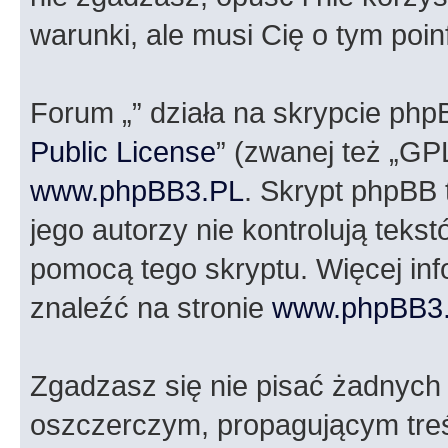
warunki, ale musi Cię o tym poi
Forum „” działa na skrypcie php
Public License
” (zwanej też „GP
www.phpBB3.PL
. Skrypt phpBB t
jego autorzy nie kontrolują tek
pomocą tego skryptu. Więcej in
znaleźć na stronie
www.phpBB3
Zgadzasz się nie pisać żadnych
oszczerczym, propagującym treś