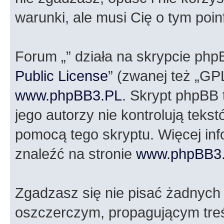
warunki, ale musi Cię o tym poi
Forum „” działa na skrypcie php
Public License
” (zwanej też „GP
www.phpBB3.PL
. Skrypt phpBB t
jego autorzy nie kontrolują tek
pomocą tego skryptu. Więcej in
znaleźć na stronie
www.phpBB3
Zgadzasz się nie pisać żadnych
oszczerczym, propagującym treś